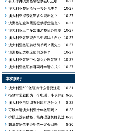
有工作办澳洲签需提供在职证明
10-27
吗？资产咋准备能提高出签率？
澳大利亚签证流程一共分几步？
10-27
澳大利亚探亲签证多久能出签？
10-27
澳洲签证查询需要提供哪些信息？
10-27
澳大利亚三年多次旅游签证办理要
10-27
求有哪些？
澳大利亚签证能自己申请吗？自办
10-27
需经签证中心且不能直接去使馆？
澳大利亚签证转移简单吗？需先办
10-27
新护照且旧签有效才能转移吗？
澳洲签证类型应如何选择？
10-27
澳大利亚签证中心怎么办理签证？
10-27
澳大利亚签证有哪两种申请方式？
10-27
为何建议选纸质版去使馆提交？
本类排行
澳大利亚600签证有什么需要注意
10-31
的呢？
拒签常常就因为一个电话，小伙伴们
9-26
注意啦！
澳大利亚电话调查时应注意什么？
8-22
可以申请澳大利亚十年签证吗？
8-23
护照上没有贴签，能办理登机牌及过
8-23
海关吗？
想拿签证你要证明你一定会回来
8-30