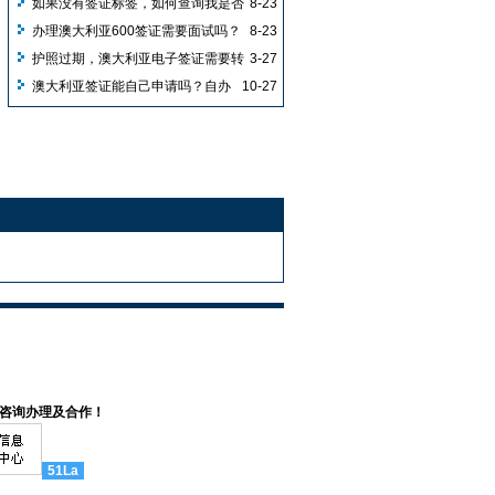
如果没有签证标签，如何查询我是否
8-23
有有效签证？
办理澳大利亚600签证需要面试吗？
8-23
护照过期，澳大利亚电子签证需要转
3-27
移吗？
澳大利亚签证能自己申请吗？自办
10-27
需经签证中心且不能直接去使馆？
来咨询办理及合作！
51La