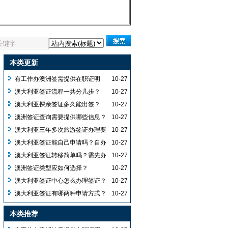
本类更新
有工作办澳洲签需提供在职证明
10-27
吗？资产咋准备能提高出签率？
澳大利亚签证流程一共分几步？
10-27
澳大利亚探亲签证多久能出签？
10-27
澳洲签证查询需要提供哪些信息？
10-27
澳大利亚三年多次旅游签证办理要
10-27
求有哪些？
澳大利亚签证能自己申请吗？自办
10-27
需经签证中心且不能直接去使馆？
澳大利亚签证转移简单吗？需先办
10-27
新护照且旧签有效才能转移吗？
澳洲签证类型应如何选择？
10-27
澳大利亚签证中心怎么办理签证？
10-27
澳大利亚签证有哪两种申请方式？
10-27
为何建议选纸质版去使馆提交？
本类推荐