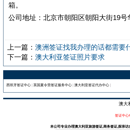
箱。
公司地址：北京市朝阳区朝阳大街19号华
上一篇：
澳洲签证找我办理的话都需要
下一篇：
澳大利亚签证照片要求
西班牙签证中心
|
英国夏令营签证服务中心
|
澳大利亚签证代办中心
|
澳大
签证中心电话
本公司专业办理澳大利亚旅游签证,商务签证,探亲访