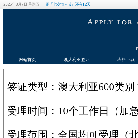
2026年8月7日 星期五
距『七夕情人节』还有12天
网站首页
澳大利亚签证
表格下载
签证类型：澳大利亚600类别
受理时间：10个工作日（加
受理范围：全国均可受理（北