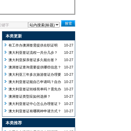
本类更新
有工作办澳洲签需提供在职证明
10-27
吗？资产咋准备能提高出签率？
澳大利亚签证流程一共分几步？
10-27
澳大利亚探亲签证多久能出签？
10-27
澳洲签证查询需要提供哪些信息？
10-27
澳大利亚三年多次旅游签证办理要
10-27
求有哪些？
澳大利亚签证能自己申请吗？自办
10-27
需经签证中心且不能直接去使馆？
澳大利亚签证转移简单吗？需先办
10-27
新护照且旧签有效才能转移吗？
澳洲签证类型应如何选择？
10-27
澳大利亚签证中心怎么办理签证？
10-27
澳大利亚签证有哪两种申请方式？
10-27
为何建议选纸质版去使馆提交？
本类推荐