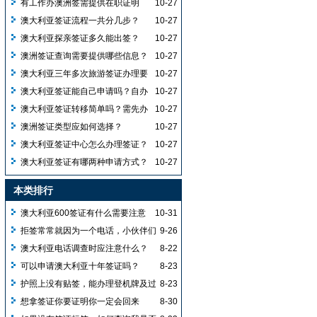
有工作办澳洲签需提供在职证明
10-27
吗？资产咋准备能提高出签率？
澳大利亚签证流程一共分几步？
10-27
澳大利亚探亲签证多久能出签？
10-27
澳洲签证查询需要提供哪些信息？
10-27
澳大利亚三年多次旅游签证办理要
10-27
求有哪些？
澳大利亚签证能自己申请吗？自办
10-27
需经签证中心且不能直接去使馆？
澳大利亚签证转移简单吗？需先办
10-27
新护照且旧签有效才能转移吗？
澳洲签证类型应如何选择？
10-27
澳大利亚签证中心怎么办理签证？
10-27
澳大利亚签证有哪两种申请方式？
10-27
为何建议选纸质版去使馆提交？
本类排行
澳大利亚600签证有什么需要注意
10-31
的呢？
拒签常常就因为一个电话，小伙伴们
9-26
注意啦！
澳大利亚电话调查时应注意什么？
8-22
可以申请澳大利亚十年签证吗？
8-23
护照上没有贴签，能办理登机牌及过
8-23
海关吗？
想拿签证你要证明你一定会回来
8-30