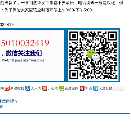
时刻准备了，一直到签证发下来都不要放松。电话调查一般是以此，但
了保险大家应该全时段守候上午9:00-下午5:00.
32419
空间
新浪微博
人人网
开心网
百度空间
和讯
天涯社区
注意的呢？
来