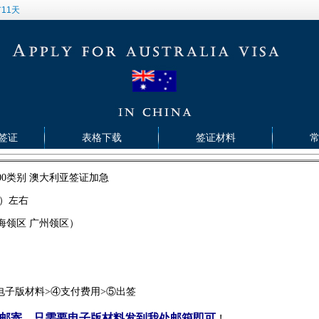
11天
签证
表格下载
签证材料
00类别 澳大利亚签证加急
）左右
海领区 广州领区）
>③电子版材料>④支付费用>⑤出签
邮寄，只需要电子版材料发到我处邮箱即可
！